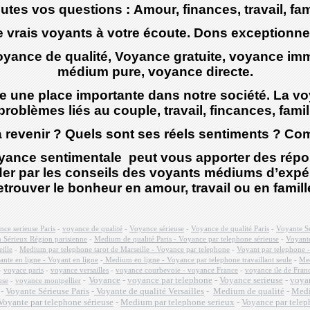
utes vos questions : Amour, finances, travail, famil
 vrais voyants à votre écoute. Dons exceptionne
yance de qualité, Voyance gratuite, voyance im
médium pure, voyance directe.
e une place importante dans notre société. La vo
roblèmes liés au couple, travail, fincances, fami
a revenir ? Quels sont ses réels sentiments ? Com
yance sentimentale peut vous apporter des répo
r par les conseils des voyants médiums d’expéri
etrouver le bonheur en amour, travail ou en famill
ce serieuse Paris
-
voyance de qualité
-
Voyance sérieuse
-
Voyance de qualité Paris
-
Voyante S
Sérieux Région parisienne
-
Medium de qualité Paris - Voyance par telephone sérieuse
-
Voyante
ille
-
Medium par telephone tarot de Marseille - Voyance par telephone
-
Voyant par telephone 
nte en ligne - Voyant en ligne
-
Medium en ligne - Voyance par telephone travaillant seule
-
Med
-
voyace paris
-
voyance versailles
-
voyance courbevoie - voyance France
-
voyance ile de Fra
Voyance
-
voyance par telephone
-
Voyance serieuse
-
voyan
-
use
-
voyance montpellier
-
Voyante Sérieuse Paris
-
Voyante de qualité Versailles
-
Medium de qualité
-
Medi
Voyante par telephone sérieuse
-
Medium par telephone serieux
-
Voyance par telep