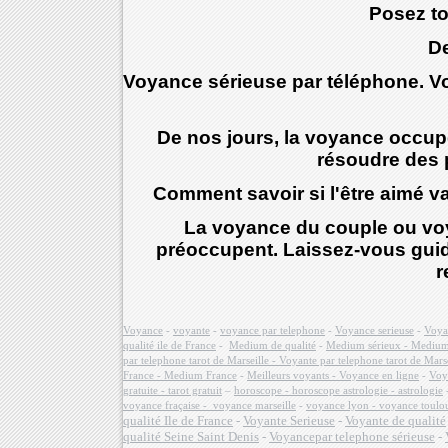
Posez to
De
Voyance sérieuse par téléphone. Vo
De nos jours, la voyance occup
résoudre des p
Comment savoir si l'être aimé v
La voyance du couple ou vo
préoccupent. Laissez-vous guide
r
Voyance
-
voyante
-
voyance par telephone
-
Voyance serieuse
-
Voyan
qualité ile de France
-
Medium de qualité
-
Medium sérieux - Medium 
par telephone tarot de Marseille - Voyante par telephone tarot de Marse
France - Medium France
-
Meilleurs voyants - Voyance en ligne
-
Voya
gratuite - tarot gratuit
–
horoscope - horoscope astrologie - astrologie
voyance fraçaise - voyance marseille
-
voyance lyon - voyance toulo
qualité Ile de France
-
Voyante Serieuse
-
Voyante de qualité
qualité Seine Saint Denis
-
Voyancepar telephone sérieuse
-