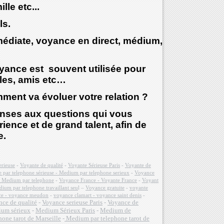
le etc...
ls.
médiate, voyance en direct, médium,
yance est souvent utilisée pour
lles, amis etc…
ment va évoluer votre relation ?
nses aux questions qui vous
ence et de grand talent, afin de
e.
erieuse
-
Voyante de qualité
-
Voyante Sérieuse Paris
-
Voyante de
 par telephone sérieuse - Medium par telephone serieux
-
Voyance
- Medium par telephone
-
Voyance France - Voyante France
-
Voyant
ium par telephone travaillant seu
l –
Voyance gratuite
-
voyante
nce - voyance meudon
-
voyance clamart - voyance saint denis
-
ce de qualité
-
Voyance serieuse Paris
-
Voyance de
um sérieux
-
Medium Sérieux Paris
-
Medium de
hone tarot de Marseille
-
Medium par telephone tarot de